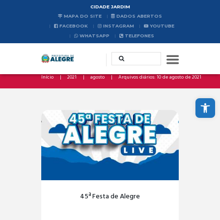
CIDADE JARDIM
MAPA DO SITE
DADOS ABERTOS
FACEBOOK
INSTAGRAM
YOUTUBE
WHATSAPP
TELEFONES
Início
2021
agosto
Arquivos diários: 10 de agosto de 2021
Abrir a barra de ferramentas
45ª Festa de Alegre