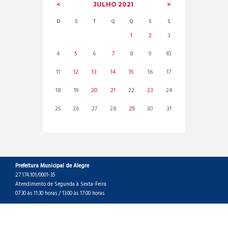
JULHO
2021
D
S
T
Q
Q
S
S
1
2
3
4
5
6
7
8
9
10
11
12
13
14
15
16
17
18
19
20
21
22
23
24
25
26
27
28
29
30
31
Prefeitura Municipal de Alegre
27.174.101/0001-35
Atendimento de Segunda à Sexta-Feira
07:30 às 11:30 horas / 13:00 às 17:00 horas