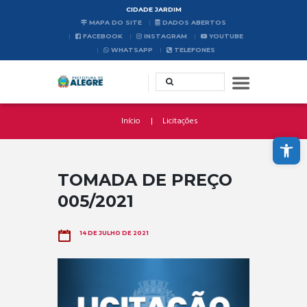
CIDADE JARDIM
MAPA DO SITE
DADOS ABERTOS
FACEBOOK
INSTAGRAM
YOUTUBE
WHATSAPP
TELEFONES
Início
Licitações
Abrir a barra de ferramentas
TOMADA DE PREÇO
005/2021
14 DE JULHO DE 2021