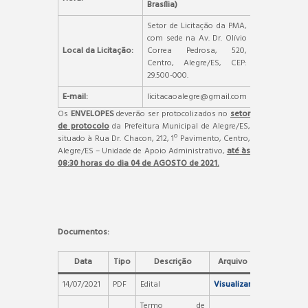
Brasília)
Setor de Licitação da PMA,
com sede na Av. Dr. Olívio
Local da Licitação:
Correa Pedrosa, 520,
Centro, Alegre/ES, CEP:
29.500-000.
E-mail:
licitacaoalegre@gmail.com
Os
ENVELOPES
deverão ser protocolizados no
setor
de protocolo
da Prefeitura Municipal de Alegre/ES,
situado à Rua Dr. Chacon, 212, 1º Pavimento, Centro,
Alegre/ES – Unidade de Apoio Administrativo,
até às
08:30 horas do dia 04 de AGOSTO de 2021.
Documentos:
Data
Tipo
Descrição
Arquivo
14/07/2021
PDF
Edital
Visualizar
Termo de