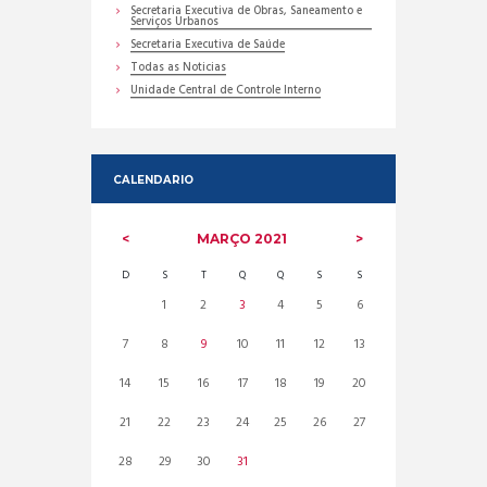
Secretaria Executiva de Obras, Saneamento e
Serviços Urbanos
Secretaria Executiva de Saúde
Todas as Noticias
Unidade Central de Controle Interno
CALENDARIO
MARÇO
2021
D
S
T
Q
Q
S
S
1
2
3
4
5
6
7
8
9
10
11
12
13
14
15
16
17
18
19
20
21
22
23
24
25
26
27
28
29
30
31