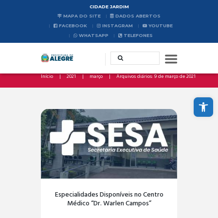
CIDADE JARDIM
MAPA DO SITE
DADOS ABERTOS
FACEBOOK
INSTAGRAM
YOUTUBE
WHATSAPP
TELEFONES
Início
2021
março
Arquivos diários: 9 de março de 2021
Abrir a barra de ferramentas
Especialidades Disponíveis no Centro
Médico “Dr. Warlen Campos”