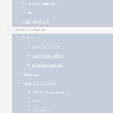
Instruções Normativas
Outros
Diário Oficial DOM
Acesso Cidadão
Editais
Concursos Públicos
Chamamento Público
Processos Seletivos
COVID-19
Acesso à Informação
Portal da Transparência
E-SIC
Ouvidoria