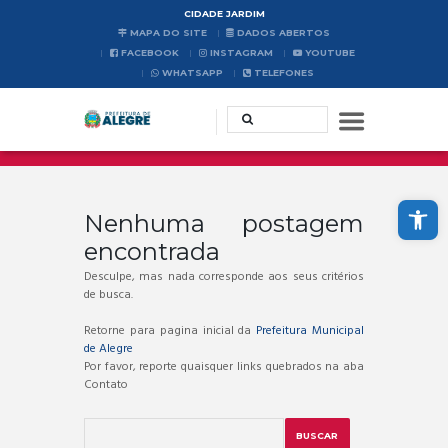
CIDADE JARDIM
MAPA DO SITE
DADOS ABERTOS
FACEBOOK
INSTAGRAM
YOUTUBE
WHATSAPP
TELEFONES
Abrir a barra de ferramentas
Nenhuma postagem
encontrada
Desculpe, mas nada corresponde aos seus critérios
de busca.
Retorne para pagina inicial da
Prefeitura Municipal
de Alegre
Por favor, reporte quaisquer links quebrados na aba
Contato