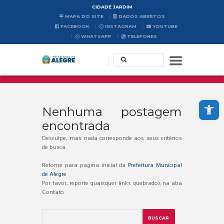
CIDADE JARDIM
MAPA DO SITE
DADOS ABERTOS
FACEBOOK
INSTAGRAM
YOUTUBE
WHATSAPP
TELEFONES
Abrir a barra de ferramentas
Nenhuma postagem
encontrada
Desculpe, mas nada corresponde aos seus critérios
de busca.
Retorne para pagina inicial da
Prefeitura Municipal
de Alegre
Por favor, reporte quaisquer links quebrados na aba
Contato