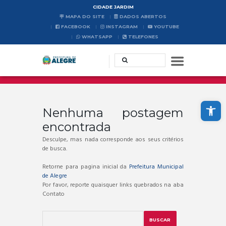
CIDADE JARDIM
MAPA DO SITE
DADOS ABERTOS
FACEBOOK
INSTAGRAM
YOUTUBE
WHATSAPP
TELEFONES
Abrir a barra de ferramentas
Nenhuma postagem
encontrada
Desculpe, mas nada corresponde aos seus critérios
de busca.
Retorne para pagina inicial da
Prefeitura Municipal
de Alegre
Por favor, reporte quaisquer links quebrados na aba
Contato