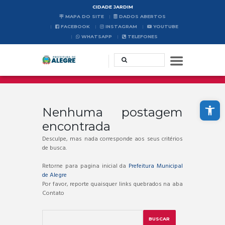
CIDADE JARDIM
MAPA DO SITE
DADOS ABERTOS
FACEBOOK
INSTAGRAM
YOUTUBE
WHATSAPP
TELEFONES
Abrir a barra de ferramentas
Nenhuma postagem
encontrada
Desculpe, mas nada corresponde aos seus critérios
de busca.
Retorne para pagina inicial da
Prefeitura Municipal
de Alegre
Por favor, reporte quaisquer links quebrados na aba
Contato