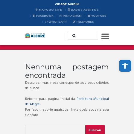
CIDADE JARDIM
MAPA DO SITE
DADOS ABERTOS
FACEBOOK
INSTAGRAM
YOUTUBE
WHATSAPP
TELEFONES
Abrir a barra de ferramentas
Nenhuma postagem
encontrada
Desculpe, mas nada corresponde aos seus critérios
de busca.
Retorne para pagina inicial da
Prefeitura Municipal
de Alegre
Por favor, reporte quaisquer links quebrados na aba
Contato