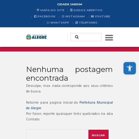
CIDADE JARDIM
MAPA DO SITE
DADOS ABERTOS
FACEBOOK
INSTAGRAM
YOUTUBE
WHATSAPP
TELEFONES
Abrir a barra de ferramentas
Nenhuma postagem
encontrada
Desculpe, mas nada corresponde aos seus critérios
de busca.
Retorne para pagina inicial da
Prefeitura Municipal
de Alegre
Por favor, reporte quaisquer links quebrados na aba
Contato