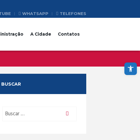
TUBE
WHATSAPP
TELEFONES
inistração
A Cidade
Contatos
Abrir a barra de ferramentas
BUSCAR