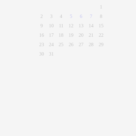
1
2
3
4
5
6
7
8
9
10
11
12
13
14
15
16
17
18
19
20
21
22
23
24
25
26
27
28
29
30
31
(28) 3300-0100
Parque Getúlio Vargas, n° 01, Centro
Alegre - Espírito Santo
CEP 29500-000