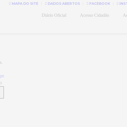
MAPA DO SITE
DADOS ABERTOS
FACEBOOK
INS
Diário Oficial
Acesso Cidadão
Ad
a.
gre
o