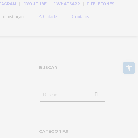
TAGRAM
YOUTUBE
WHATSAPP
TELEFONES
ministração
A Cidade
Contatos
Abrir a barra de ferramentas
BUSCAR
CATEGORIAS