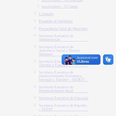
Inexibilidade – UG Educação
Inexibilidade – UG Saúde
Licitações
Pesquisas de Satisfação
Procuradoria Geral do Município
Secretaria Executiva de
Administração
Secretaria Executiva de
Assistência Social e Direitos
Humanos
Secretaria Executiva de Cultura,
Turismo e Esportes
Secretaria Executiva de
Desenvolvimento Econômico,
Inovação e Turismo – SEDEIT
Secretaria Executiva de
Desenvolvimento Rural
Secretaria Executiva de Educação
Secretaria Executiva de Esportes
– SEESP