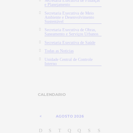
Secretaria Executiva de Finanças
e Planejamento
Secretaria Executiva de Meio
Ambiente e Desenvolvimento
Sustentável
Secretaria Executiva de Obras,
Saneamento e Serviços Urbanos
Secretaria Executiva de Saúde
Todas as Noticias
Unidade Central de Controle
Interno
CALENDARIO
AGOSTO
2026
D
S
T
Q
Q
S
S