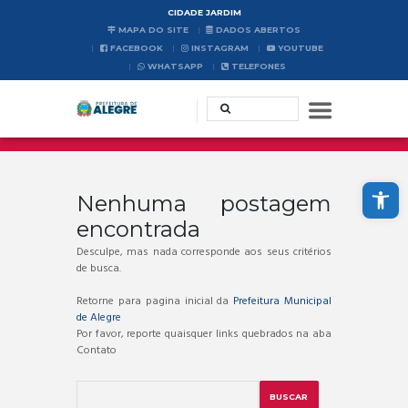
CIDADE JARDIM
MAPA DO SITE
DADOS ABERTOS
FACEBOOK
INSTAGRAM
YOUTUBE
WHATSAPP
TELEFONES
Abrir a barra de ferramentas
Nenhuma postagem
encontrada
Desculpe, mas nada corresponde aos seus critérios
de busca.
Retorne para pagina inicial da
Prefeitura Municipal
de Alegre
Por favor, reporte quaisquer links quebrados na aba
Contato