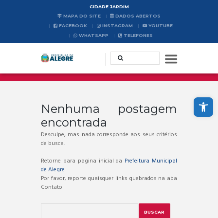
CIDADE JARDIM
MAPA DO SITE
DADOS ABERTOS
FACEBOOK
INSTAGRAM
YOUTUBE
WHATSAPP
TELEFONES
Abrir a barra de ferramentas
Nenhuma postagem
encontrada
Desculpe, mas nada corresponde aos seus critérios
de busca.
Retorne para pagina inicial da
Prefeitura Municipal
de Alegre
Por favor, reporte quaisquer links quebrados na aba
Contato