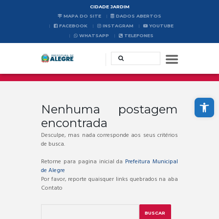
CIDADE JARDIM
MAPA DO SITE
DADOS ABERTOS
FACEBOOK
INSTAGRAM
YOUTUBE
WHATSAPP
TELEFONES
Abrir a barra de ferramentas
Nenhuma postagem
encontrada
Desculpe, mas nada corresponde aos seus critérios
de busca.
Retorne para pagina inicial da
Prefeitura Municipal
de Alegre
Por favor, reporte quaisquer links quebrados na aba
Contato