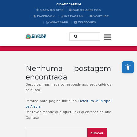
CIDADE JARDIM
MAPA DO SITE
DADOS ABERTOS
FACEBOOK
INSTAGRAM
YOUTUBE
WHATSAPP
TELEFONES
Abrir a barra de ferramentas
Nenhuma postagem
encontrada
Desculpe, mas nada corresponde aos seus critérios
de busca.
Retorne para pagina inicial da
Prefeitura Municipal
de Alegre
Por favor, reporte quaisquer links quebrados na aba
Contato