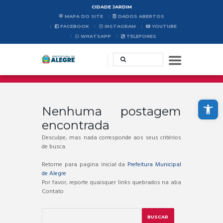
CIDADE JARDIM
MAPA DO SITE
DADOS ABERTOS
FACEBOOK
INSTAGRAM
YOUTUBE
WHATSAPP
TELEFONES
Abrir a barra de ferramentas
Nenhuma postagem
encontrada
Desculpe, mas nada corresponde aos seus critérios
de busca.
Retorne para pagina inicial da
Prefeitura Municipal
de Alegre
Por favor, reporte quaisquer links quebrados na aba
Contato