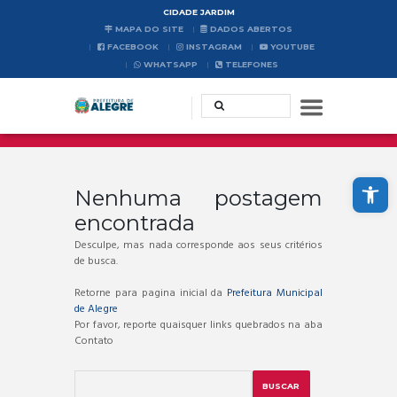
CIDADE JARDIM
MAPA DO SITE
DADOS ABERTOS
FACEBOOK
INSTAGRAM
YOUTUBE
WHATSAPP
TELEFONES
Abrir a barra de ferramentas
Nenhuma postagem
encontrada
Desculpe, mas nada corresponde aos seus critérios
de busca.
Retorne para pagina inicial da
Prefeitura Municipal
de Alegre
Por favor, reporte quaisquer links quebrados na aba
Contato