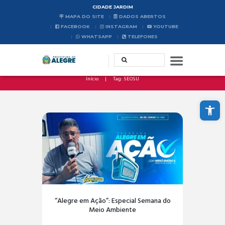
CIDADE JARDIM
MAPA DO SITE
DADOS ABERTOS
FACEBOOK
INSTAGRAM
YOUTUBE
WHATSAPP
TELEFONES
Início
Tag: SEOSU
Abrir a barra de ferramentas
“Alegre em Ação”: Especial Semana do
Meio Ambiente