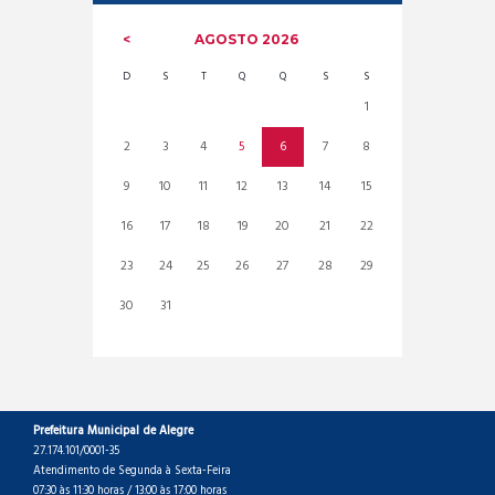
AGOSTO
2026
D
S
T
Q
Q
S
S
1
2
3
4
5
6
7
8
9
10
11
12
13
14
15
16
17
18
19
20
21
22
23
24
25
26
27
28
29
30
31
Prefeitura Municipal de Alegre
27.174.101/0001-35
Atendimento de Segunda à Sexta-Feira
07:30 às 11:30 horas / 13:00 às 17:00 horas