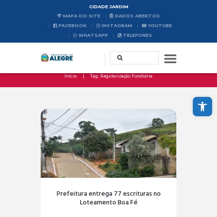
CIDADE JARDIM
MAPA DO SITE
DADOS ABERTOS
FACEBOOK
INSTAGRAM
YOUTUBE
WHATSAPP
TELEFONES
Início
Tag: Regularização Fundiária
Abrir a barra de ferramentas
Prefeitura entrega 77 escrituras no
Loteamento Boa Fé