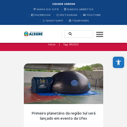
CIDADE JARDIM
MAPA DO SITE
DADOS ABERTOS
FACEBOOK
INSTAGRAM
YOUTUBE
WHATSAPP
TELEFONES
Início
Tag: MUSES
Abrir a barra de ferramentas
Primeiro planetário da região Sul será
lançado em evento da Ufes