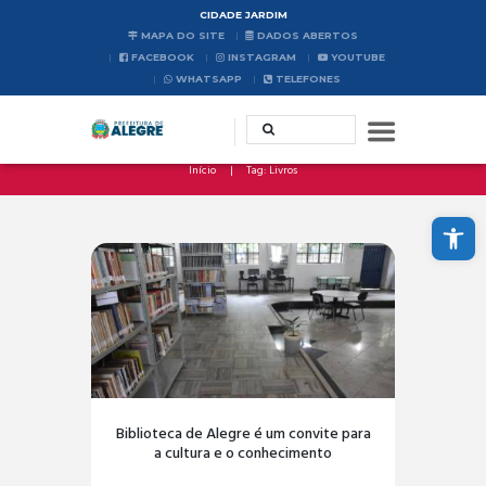
CIDADE JARDIM
MAPA DO SITE
DADOS ABERTOS
FACEBOOK
INSTAGRAM
YOUTUBE
WHATSAPP
TELEFONES
Início
Tag: Livros
Abrir a barra de ferramentas
Biblioteca de Alegre é um convite para
a cultura e o conhecimento