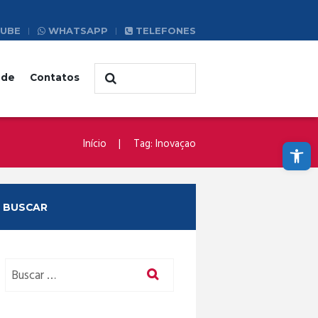
UBE
WHATSAPP
TELEFONES
ade
Contatos
Abrir a barra de ferramentas
Início
Tag: Inovaçao
BUSCAR