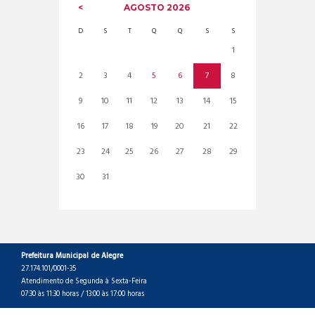
AGOSTO
2026
D
S
T
Q
Q
S
S
1
2
3
4
5
6
7
8
9
10
11
12
13
14
15
16
17
18
19
20
21
22
23
24
25
26
27
28
29
30
31
Prefeitura Municipal de Alegre
27.174.101/0001-35
Atendimento de Segunda à Sexta-Feira
07:30 às 11:30 horas / 13:00 às 17:00 horas