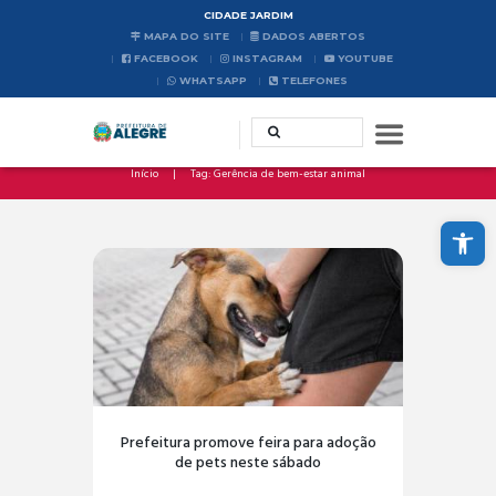
CIDADE JARDIM
MAPA DO SITE
DADOS ABERTOS
FACEBOOK
INSTAGRAM
YOUTUBE
WHATSAPP
TELEFONES
Início
Tag: Gerência de bem-estar animal
Abrir a barra de ferramentas
Prefeitura promove feira para adoção
de pets neste sábado