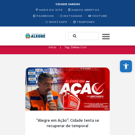
CIDADE JARDIM
MAPA DO SITE
DADOS ABERTOS
FACEBOOK
INSTAGRAM
YOUTUBE
WHATSAPP
TELEFONES
Início
Tag: Defesa Civil
Abrir a barra de ferramentas
“Alegre em Ação”: Cidade tenta se
recuperar de temporal