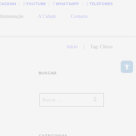
TAGRAM
YOUTUBE
WHATSAPP
TELEFONES
ministração
A Cidade
Contatos
Início
Tag: Chuva
Abrir a barra de ferramentas
BUSCAR
CATEGORIAS