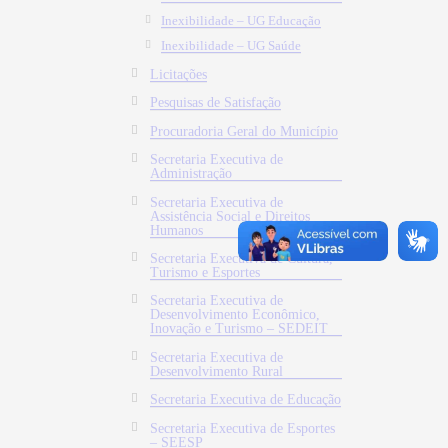
Inexibilidade – UG Educação
Inexibilidade – UG Saúde
Licitações
Pesquisas de Satisfação
Procuradoria Geral do Município
Secretaria Executiva de
Administração
Secretaria Executiva de
Assistência Social e Direitos
Humanos
Secretaria Executiva de Cultura,
Turismo e Esportes
Secretaria Executiva de
Desenvolvimento Econômico,
Inovação e Turismo – SEDEIT
Secretaria Executiva de
Desenvolvimento Rural
Secretaria Executiva de Educação
Secretaria Executiva de Esportes
– SEESP