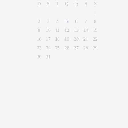
D
S
T
Q
Q
S
S
1
2
3
4
5
6
7
8
9
10
11
12
13
14
15
16
17
18
19
20
21
22
23
24
25
26
27
28
29
30
31
(28) 3300-0100
Parque Getúlio Vargas, n° 01, Centro
Alegre - Espírito Santo