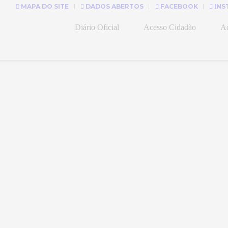
MAPA DO SITE
DADOS ABERTOS
FACEBOOK
INS
Diário Oficial
Acesso Cidadão
Ad