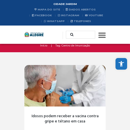
CIDADE JARDIM
MAPA DO SITE
DADOS ABERTOS
FACEBOOK
INSTAGRAM
YOUTUBE
WHATSAPP
TELEFONES
Início
Tag: Centro de Imunização
Abrir a barra de ferramentas
Idosos podem receber a vacina contra
gripe e tétano em casa