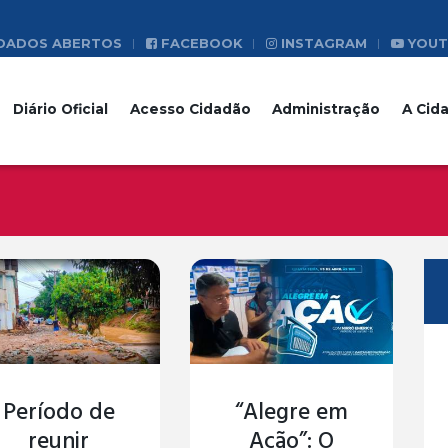
DADOS ABERTOS
FACEBOOK
INSTAGRAM
YOUT
Diário Oficial
Acesso Cidadão
Administração
A Cid
Período de
“Alegre em
reunir
Ação”: O