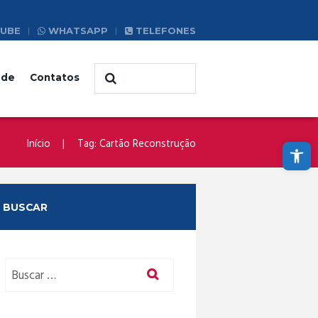
UBE
WHATSAPP
TELEFONES
ade
Contatos
Abrir a barra de ferramentas
Início
Tag: Cartão Reconstrução
BUSCAR