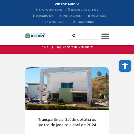
CIDADE JARDIM
MAPA DO SITE
DADOS ABERTOS
FACEBOOK
INSTAGRAM
YOUTUBE
WHATSAPP
TELEFONES
Início
Tag: Câmara de Vereadores
Abrir a barra de ferramentas
Transparência: Saúde detalha os
gastos de janeiro a abril de 2024