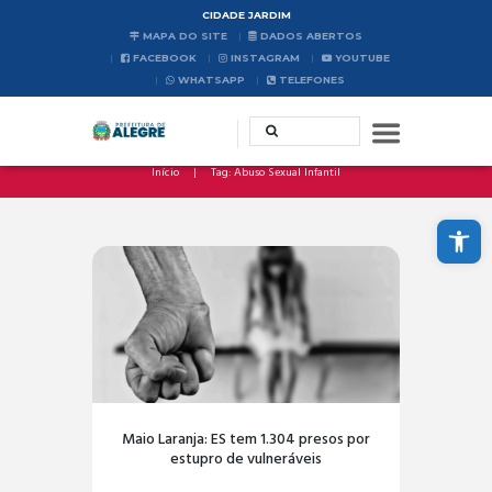
CIDADE JARDIM
MAPA DO SITE
DADOS ABERTOS
FACEBOOK
INSTAGRAM
YOUTUBE
WHATSAPP
TELEFONES
Início
Tag: Abuso Sexual Infantil
Abrir a barra de ferramentas
Maio Laranja: ES tem 1.304 presos por
estupro de vulneráveis