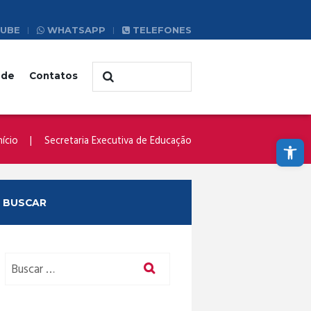
UBE
WHATSAPP
TELEFONES
ade
Contatos
Abrir a barra de ferramentas
nício
Secretaria Executiva de Educação
BUSCAR