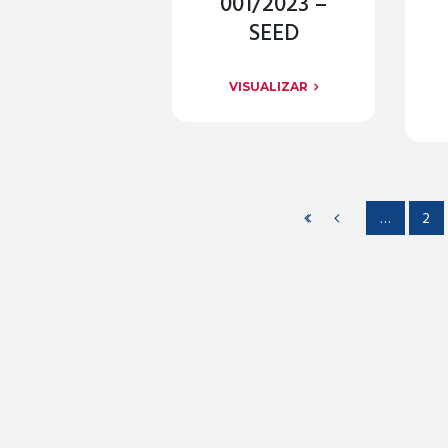
001/2023 –
SEED
VISUALIZAR
…
2