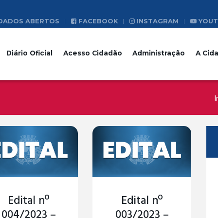
DADOS ABERTOS
FACEBOOK
INSTAGRAM
YOUT
Diário Oficial
Acesso Cidadão
Administração
A Cid
I
Edital nº
Edital nº
004/2023 –
003/2023 –