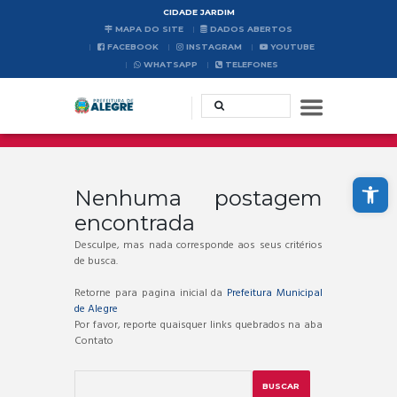
CIDADE JARDIM
MAPA DO SITE
DADOS ABERTOS
FACEBOOK
INSTAGRAM
YOUTUBE
WHATSAPP
TELEFONES
Abrir a barra de ferramentas
Nenhuma postagem
encontrada
Desculpe, mas nada corresponde aos seus critérios
de busca.
Retorne para pagina inicial da
Prefeitura Municipal
de Alegre
Por favor, reporte quaisquer links quebrados na aba
Contato