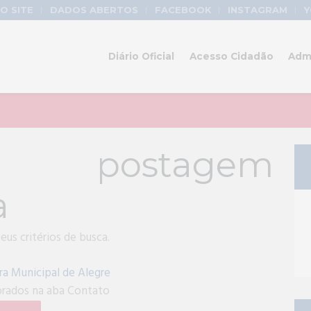
O SITE
DADOS ABERTOS
FACEBOOK
INSTAGRAM
Y
Diário Oficial
Acesso Cidadão
Adm
a postagem
a
us critérios de busca.
ra Municipal de Alegre
ebrados na aba Contato