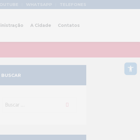
OUTUBE
WHATSAPP
TELEFONES
inistração
A Cidade
Contatos
Abrir a barra de ferramentas
BUSCAR