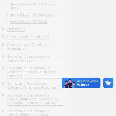
Inexibilidade – UG Assistência
Social
Inexibilidade – UG Educação
Inexibilidade – UG Saúde
Licitações
Pesquisas de Satisfação
Procuradoria Geral do
Município
Secretaria Executiva de
Administração
Secretaria Executiva de
Assistência Social e Direitos
Humanos
Secretaria Executiva de
Cultura, Turismo e Esportes
Secretaria Executiva de
Desenvolvimento Econômico,
Inovação e Turismo – SEDEIT
Secretaria Executiva de
Desenvolvimento Rural