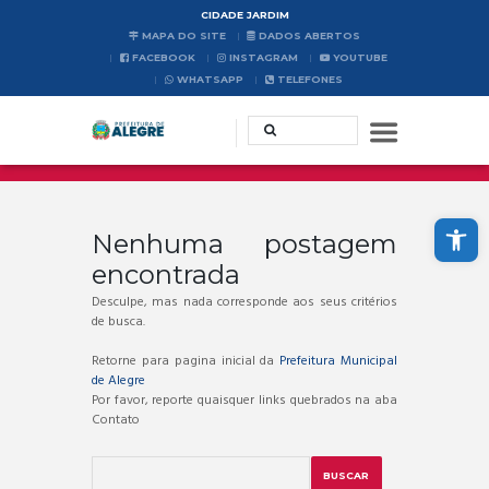
CIDADE JARDIM
MAPA DO SITE
DADOS ABERTOS
FACEBOOK
INSTAGRAM
YOUTUBE
WHATSAPP
TELEFONES
Abrir a barra de ferramentas
Nenhuma postagem
encontrada
Desculpe, mas nada corresponde aos seus critérios
de busca.
Retorne para pagina inicial da
Prefeitura Municipal
de Alegre
Por favor, reporte quaisquer links quebrados na aba
Contato