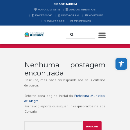
CIDADE JARDIM
MAPA DO SITE
DADOS ABERTOS
FACEBOOK
INSTAGRAM
YOUTUBE
WHATSAPP
TELEFONES
Abrir a barra de ferramentas
Nenhuma postagem
encontrada
Desculpe, mas nada corresponde aos seus critérios
de busca.
Retorne para pagina inicial da
Prefeitura Municipal
de Alegre
Por favor, reporte quaisquer links quebrados na aba
Contato