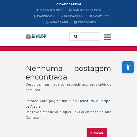
CIDADE JARDIM
MAPA DO SITE
DADOS ABERTOS
FACEBOOK
INSTAGRAM
YOUTUBE
WHATSAPP
TELEFONES
Abrir a barra de ferramentas
Nenhuma postagem
encontrada
Desculpe, mas nada corresponde aos seus critérios
de busca.
Retorne para pagina inicial da
Prefeitura Municipal
de Alegre
Por favor, reporte quaisquer links quebrados na aba
Contato