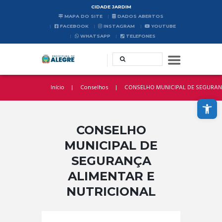
CIDADE JARDIM
MAPA DO SITE
DADOS ABERTOS
FACEBOOK
INSTAGRAM
YOUTUBE
WHATSAPP
TELEFONES
Início
Conselhos
CONSELHO MUNICIPAL DE SEGURANÇA
Abrir a barra de ferramentas
CONSELHO
MUNICIPAL DE
SEGURANÇA
ALIMENTAR E
NUTRICIONAL