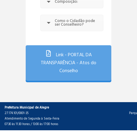
Composição:
Como o Cidadão pode
ser Conselheiro?
Link - PORTAL DA
TRANSPARÊNCIA - Atos do
Conselho
Prefeitura Municipal de Alegre
27.174.101/0001-35
Parqu
Atendimento de Segunda à Sexta-Feira
07:30 às 11:30 horas / 13:00 às 17:00 horas