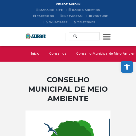
CIDADE JARDIM
MAPA DO SITE
DADOS ABERTOS
FACEBOOK
INSTAGRAM
YOUTUBE
WHATSAPP
TELEFONES
Início
Conselhos
Conselho Municipal de Meio Ambien
Abrir a barra de ferramentas
CONSELHO
MUNICIPAL DE MEIO
AMBIENTE