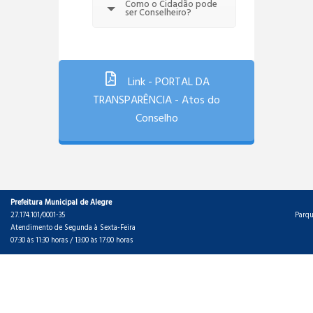
Como o Cidadão pode
ser Conselheiro?
Link - PORTAL DA
TRANSPARÊNCIA - Atos do
Conselho
Prefeitura Municipal de Alegre
27.174.101/0001-35
Parqu
Atendimento de Segunda à Sexta-Feira
07:30 às 11:30 horas / 13:00 às 17:00 horas