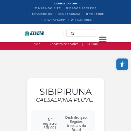
CIDADE JARDIM
MAPA DO SITE
DADOS ABERTOS
FACEBOOK
INSTAGRAM
YOUTUBE
WHATSAPP
TELEFONES
Início
Cadastro de arvores
SIB-001
Abrir a barra de ferramentas
SIBIPIRUNA
CAESALPINIA PLUVIOSA DC. VAR. PELTOPHOROIDES (BENTH.) G. P. LEWIS
Distribuição:
N°
Regiões
registro:
tropicais do
SIB-001
Brasil