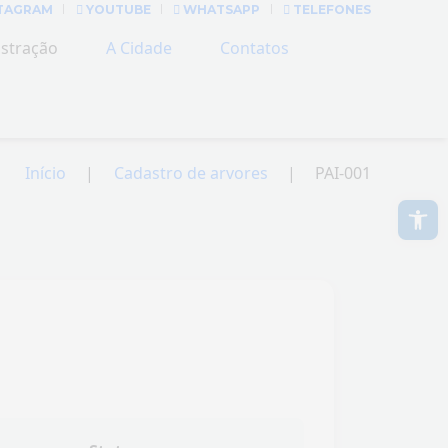
TAGRAM
YOUTUBE
WHATSAPP
TELEFONES
stração
A Cidade
Contatos
Início
Cadastro de arvores
PAI-001
Abrir a barra de ferramentas