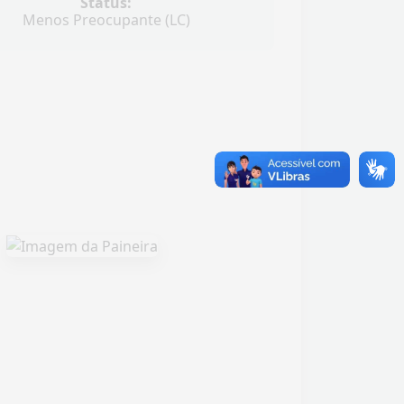
Status:
Menos Preocupante (LC)