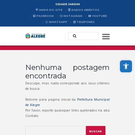
CIDADE JARDIM
MAPA DO SITE
DADOS ABERTOS
FACEBOOK
INSTAGRAM
YOUTUBE
WHATSAPP
TELEFONES
Abrir a barra de ferramentas
Nenhuma postagem
encontrada
Desculpe, mas nada corresponde aos seus critérios
de busca.
Retorne para pagina inicial da
Prefeitura Municipal
de Alegre
Por favor, reporte quaisquer links quebrados na aba
Contato