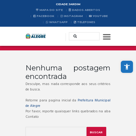
CIDADE JARDIM
MAPA DO SITE
DADOS ABERTOS
FACEBOOK
INSTAGRAM
YOUTUBE
WHATSAPP
TELEFONES
Abrir a barra de ferramentas
Nenhuma postagem
encontrada
Desculpe, mas nada corresponde aos seus critérios
de busca.
Retorne para pagina inicial da
Prefeitura Municipal
de Alegre
Por favor, reporte quaisquer links quebrados na aba
Contato