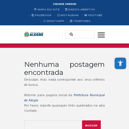
CIDADE JARDIM
MAPA DO SITE
DADOS ABERTOS
FACEBOOK
INSTAGRAM
YOUTUBE
WHATSAPP
TELEFONES
Abrir a barra de ferramentas
Nenhuma postagem
encontrada
Desculpe, mas nada corresponde aos seus critérios
de busca.
Retorne para pagina inicial da
Prefeitura Municipal
de Alegre
Por favor, reporte quaisquer links quebrados na aba
Contato