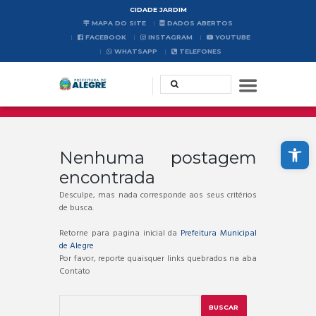
CIDADE JARDIM
MAPA DO SITE
DADOS ABERTOS
FACEBOOK
INSTAGRAM
YOUTUBE
WHATSAPP
TELEFONES
Abrir a barra de ferramentas
Nenhuma postagem
encontrada
Desculpe, mas nada corresponde aos seus critérios
de busca.
Retorne para pagina inicial da
Prefeitura Municipal
de Alegre
Por favor, reporte quaisquer links quebrados na aba
Contato