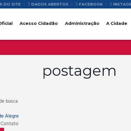
 DO SITE
DADOS ABERTOS
FACEBOOK
INSTAG
ficial
Acesso Cidadão
Administração
A Cidade
 postagem
de busca.
de Alegre
a Contato