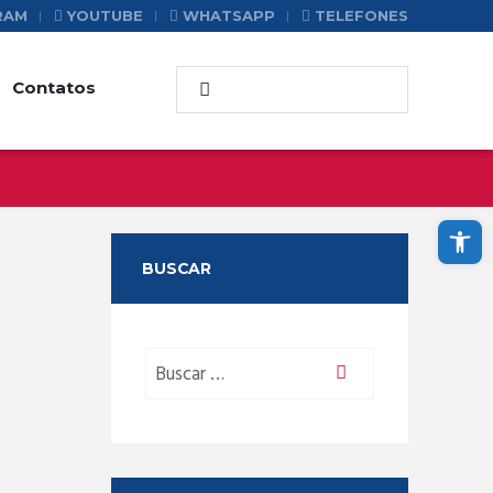
RAM
YOUTUBE
WHATSAPP
TELEFONES
Contatos
Abrir a barra de ferramentas
BUSCAR