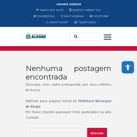
CIDADE JARDIM
MAPA DO SITE
DADOS ABERTOS
FACEBOOK
INSTAGRAM
YOUTUBE
WHATSAPP
TELEFONES
Abrir a barra de ferramentas
Nenhuma postagem
encontrada
Desculpe, mas nada corresponde aos seus critérios
de busca.
Retorne para pagina inicial da
Prefeitura Municipal
de Alegre
Por favor, reporte quaisquer links quebrados na aba
Contato