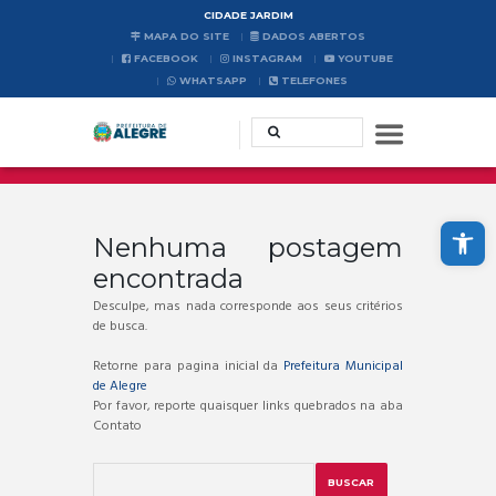
CIDADE JARDIM
MAPA DO SITE
DADOS ABERTOS
FACEBOOK
INSTAGRAM
YOUTUBE
WHATSAPP
TELEFONES
Abrir a barra de ferramentas
Nenhuma postagem
encontrada
Desculpe, mas nada corresponde aos seus critérios
de busca.
Retorne para pagina inicial da
Prefeitura Municipal
de Alegre
Por favor, reporte quaisquer links quebrados na aba
Contato