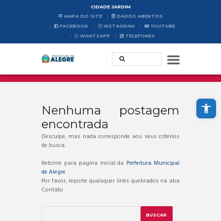
CIDADE JARDIM
MAPA DO SITE
DADOS ABERTOS
FACEBOOK
INSTAGRAM
YOUTUBE
WHATSAPP
TELEFONES
Abrir a barra de ferramentas
Nenhuma postagem
encontrada
Desculpe, mas nada corresponde aos seus critérios
de busca.
Retorne para pagina inicial da
Prefeitura Municipal
de Alegre
Por favor, reporte quaisquer links quebrados na aba
Contato