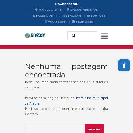
CIDADE JARDIM
MAPA DO SITE
DADOS ABERTOS
FACEBOOK
INSTAGRAM
YOUTUBE
WHATSAPP
TELEFONES
Abrir a barra de ferramentas
Nenhuma postagem
encontrada
Desculpe, mas nada corresponde aos seus critérios
de busca.
Retorne para pagina inicial da
Prefeitura Municipal
de Alegre
Por favor, reporte quaisquer links quebrados na aba
Contato