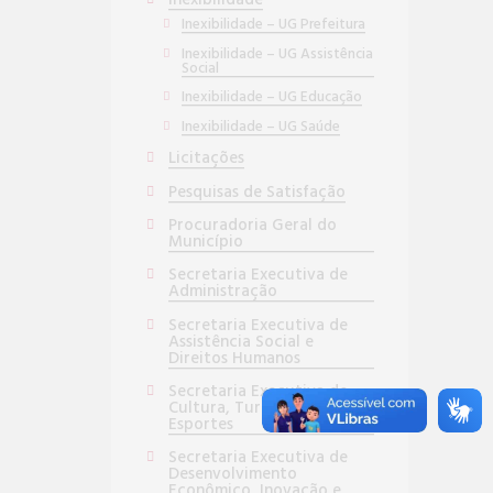
Inexibilidade
Inexibilidade – UG Prefeitura
Inexibilidade – UG Assistência
Social
Inexibilidade – UG Educação
Inexibilidade – UG Saúde
Licitações
Pesquisas de Satisfação
Procuradoria Geral do
Município
Secretaria Executiva de
Administração
Secretaria Executiva de
Assistência Social e
Direitos Humanos
Secretaria Executiva de
Cultura, Turismo e
Esportes
Secretaria Executiva de
Desenvolvimento
Econômico, Inovação e