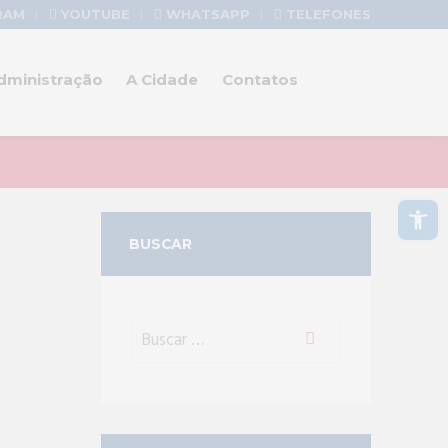
RAM
YOUTUBE
WHATSAPP
TELEFONES
dministração
A Cidade
Contatos
Abrir a barra de ferramentas
BUSCAR