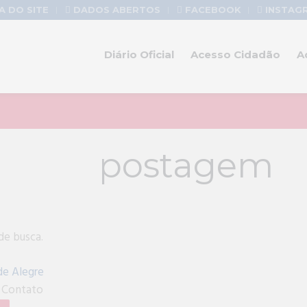
 DO SITE
DADOS ABERTOS
FACEBOOK
INSTAG
Diário Oficial
Acesso Cidadão
A
 postagem
de busca.
de Alegre
a Contato